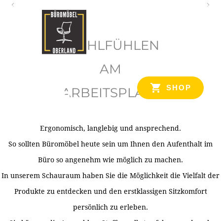
O
b
WOHLFÜHLEN
e
r
AM
l
SHOP
ARBEITSPLATZ
a
n
d
Ergonomisch, langlebig und ansprechend.
Ihr Spezialist für Büroausstattung im Tiroler Oberland
So sollten Büromöbel heute sein um Ihnen den Aufenthalt im
Büro so angenehm wie möglich zu machen.
In unserem Schauraum haben Sie die Möglichkeit die Vielfalt der
Produkte zu entdecken und den erstklassigen Sitzkomfort
persönlich zu erleben.