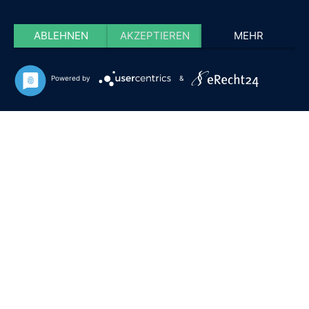
ABLEHNEN
AKZEPTIEREN
MEHR
Powered by
&