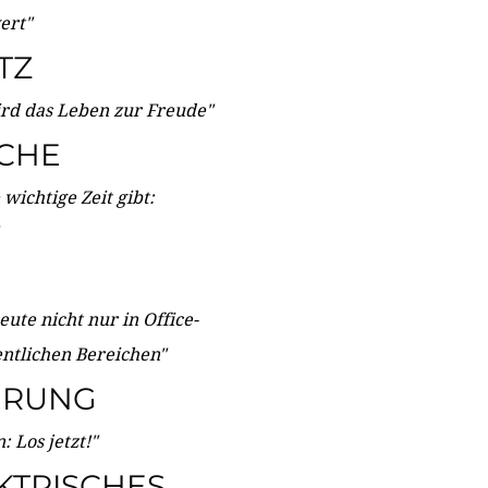
wert"
TZ
ird das Leben zur Freude"
ICHE
wichtige Zeit gibt:
ute nicht nur in Office-
entlichen Bereichen"
ERUNG
 Los jetzt!"
KTRISCHES