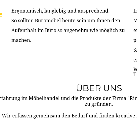
Ergonomisch, langlebig und ansprechend.
I
E
PRODUKTE
ÜBER UNS
PARTNER & REFERE
So sollten Büromöbel heute sein um Ihnen den
M
Aufenthalt im Büro so angenehm wie möglich zu
e
KONTAKT
machen.
p
S
e
W
T
ÜBER UNS
rfahrung im Möbelhandel und die Produkte der Firma "R
zu gründen.
Wir erfassen gemeinsam den Bedarf und finden kreative 