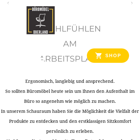
O
b
WOHLFÜHLEN
e
r
AM
l
SHOP
ARBEITSPLATZ
a
n
d
Ergonomisch, langlebig und ansprechend.
Ihr Spezialist für Büroausstattung im Tiroler Oberland
So sollten Büromöbel heute sein um Ihnen den Aufenthalt im
Büro so angenehm wie möglich zu machen.
In unserem Schauraum haben Sie die Möglichkeit die Vielfalt der
Produkte zu entdecken und den erstklassigen Sitzkomfort
persönlich zu erleben.