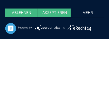
ABLEHNEN
AKZEPTIEREN
MEHR
Powered by
&