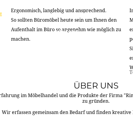
Ergonomisch, langlebig und ansprechend.
I
E
PRODUKTE
ÜBER UNS
PARTNER & REFERE
So sollten Büromöbel heute sein um Ihnen den
M
Aufenthalt im Büro so angenehm wie möglich zu
e
KONTAKT
machen.
p
S
e
W
T
ÜBER UNS
rfahrung im Möbelhandel und die Produkte der Firma "R
zu gründen.
Wir erfassen gemeinsam den Bedarf und finden kreative 