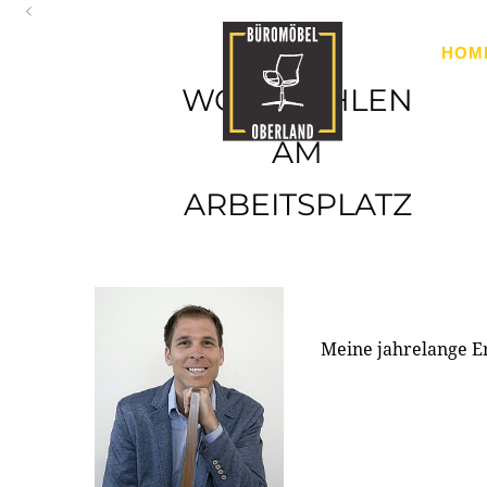
Oberland
HOM
Ihr Spezialist für Büroausstattung im Tiroler Oberland
WOHLFÜHLEN
AM
ARBEITSPLATZ
Meine jahrelange E