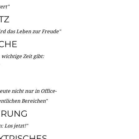
wert"
TZ
ird das Leben zur Freude"
ICHE
wichtige Zeit gibt:
ute nicht nur in Office-
entlichen Bereichen"
ERUNG
 Los jetzt!"
KTRISCHES