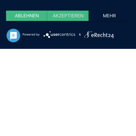
ABLEHNEN
AKZEPTIEREN
MEHR
Powered by
&