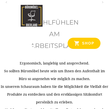
O
b
WOHLFÜHLEN
e
r
AM
l
SHOP
ARBEITSPLATZ
a
n
d
Ergonomisch, langlebig und ansprechend.
Ihr Spezialist für Büroausstattung im Tiroler Oberland
So sollten Büromöbel heute sein um Ihnen den Aufenthalt im
Büro so angenehm wie möglich zu machen.
In unserem Schauraum haben Sie die Möglichkeit die Vielfalt der
Produkte zu entdecken und den erstklassigen Sitzkomfort
persönlich zu erleben.