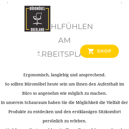
O
b
WOHLFÜHLEN
e
r
AM
l
SHOP
ARBEITSPLATZ
a
n
d
Ergonomisch, langlebig und ansprechend.
Ihr Spezialist für Büroausstattung im Tiroler Oberland
So sollten Büromöbel heute sein um Ihnen den Aufenthalt im
Büro so angenehm wie möglich zu machen.
In unserem Schauraum haben Sie die Möglichkeit die Vielfalt der
Produkte zu entdecken und den erstklassigen Sitzkomfort
persönlich zu erleben.