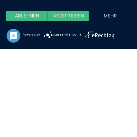
ABLEHNEN
AKZEPTIEREN
MEHR
Powered by
&