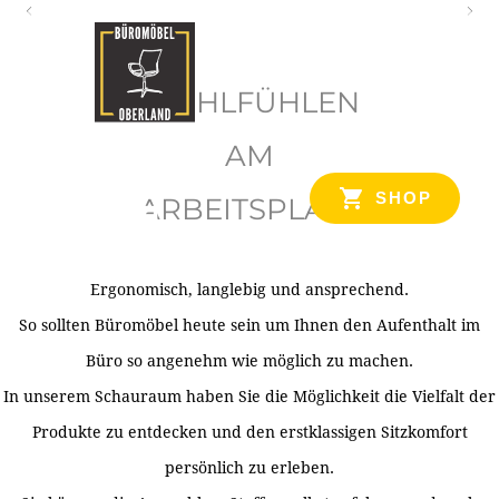
O
b
WOHLFÜHLEN
e
r
AM
l
SHOP
ARBEITSPLATZ
a
n
d
Ergonomisch, langlebig und ansprechend.
Ihr Spezialist für Büroausstattung im Tiroler Oberland
So sollten Büromöbel heute sein um Ihnen den Aufenthalt im
Büro so angenehm wie möglich zu machen.
In unserem Schauraum haben Sie die Möglichkeit die Vielfalt der
Produkte zu entdecken und den erstklassigen Sitzkomfort
persönlich zu erleben.