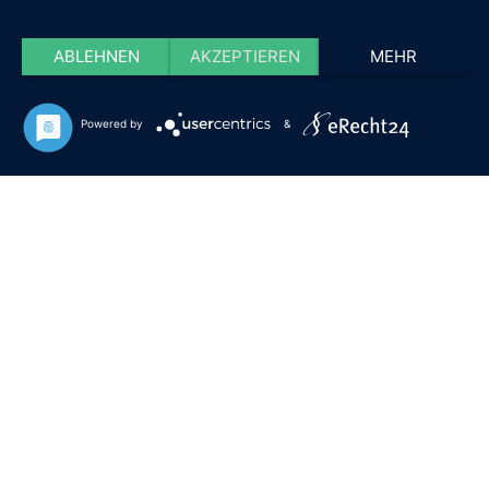
ABLEHNEN
AKZEPTIEREN
MEHR
Powered by
&