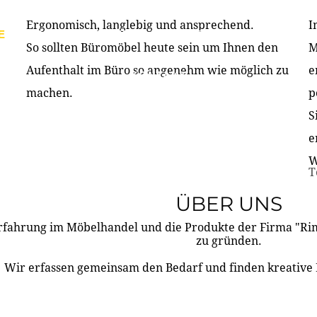
Ergonomisch, langlebig und ansprechend.
I
E
PRODUKTE
ÜBER UNS
PARTNER & REFERE
So sollten Büromöbel heute sein um Ihnen den
M
Aufenthalt im Büro so angenehm wie möglich zu
e
KONTAKT
machen.
p
S
e
W
T
ÜBER UNS
rfahrung im Möbelhandel und die Produkte der Firma "R
zu gründen.
Wir erfassen gemeinsam den Bedarf und finden kreative 