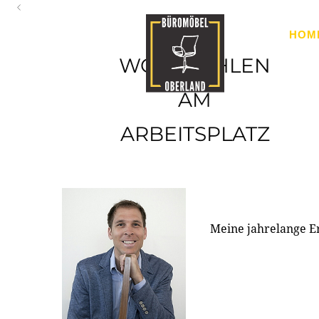
Oberland
HOM
Ihr Spezialist für Büroausstattung im Tiroler Oberland
WOHLFÜHLEN
AM
ARBEITSPLATZ
Meine jahrelange E