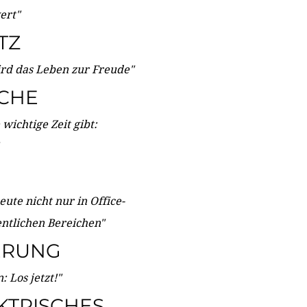
wert"
TZ
ird das Leben zur Freude"
ICHE
wichtige Zeit gibt:
ute nicht nur in Office-
entlichen Bereichen"
ERUNG
 Los jetzt!"
KTRISCHES