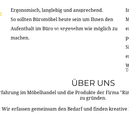
Ergonomisch, langlebig und ansprechend.
I
E
PRODUKTE
ÜBER UNS
PARTNER & REFERE
So sollten Büromöbel heute sein um Ihnen den
M
Aufenthalt im Büro so angenehm wie möglich zu
e
KONTAKT
machen.
p
S
e
W
T
ÜBER UNS
rfahrung im Möbelhandel und die Produkte der Firma "R
zu gründen.
Wir erfassen gemeinsam den Bedarf und finden kreative 