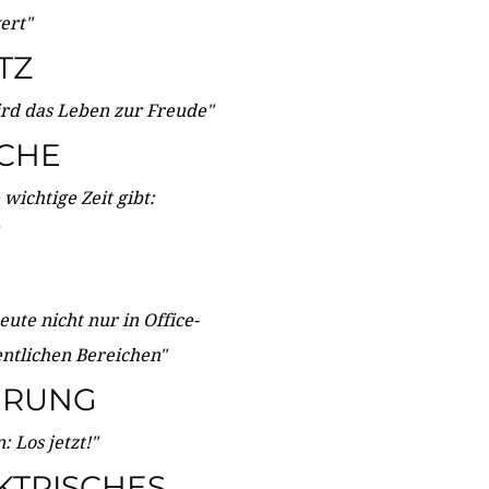
wert"
TZ
ird das Leben zur Freude"
ICHE
wichtige Zeit gibt:
ute nicht nur in Office-
entlichen Bereichen"
ERUNG
 Los jetzt!"
KTRISCHES