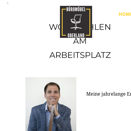
Oberland
HOM
Ihr Spezialist für Büroausstattung im Tiroler Oberland
WOHLFÜHLEN
AM
ARBEITSPLATZ
Meine jahrelange E